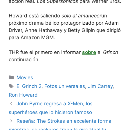
acción real.
Los Supersónicos
para Warner Bros.
Howard está saliendo
solo al amanecer
un
próximo drama bélico protagonizado por Adam
Driver, Anne Hathaway y Betty Gilpin que dirigió
para Amazon MGM.
THR fue el primero en informar
sobre
el
Grinch
continuación.
Categories
Movies
Tags
El Grinch 2
,
Fotos universales
,
Jim Carrey
,
Ron Howard
John Byrne regresa a X-Men, los
superhéroes que lo hicieron famoso
Reseña: The Strokes en excelente forma
mientras los rockeros traen la gira ‘Reality