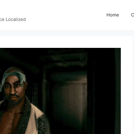
Home
C
ce Localized