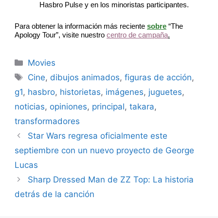
Hasbro Pulse y en los minoristas participantes.
Para obtener la información más reciente
sobre
“The
Apology Tour”, visite nuestro
centro de campaña
.
Categories
Movies
Tags
Cine
,
dibujos animados
,
figuras de acción
,
g1
,
hasbro
,
historietas
,
imágenes
,
juguetes
,
noticias
,
opiniones
,
principal
,
takara
,
transformadores
Star Wars regresa oficialmente este
septiembre con un nuevo proyecto de George
Lucas
Sharp Dressed Man de ZZ Top: La historia
detrás de la canción