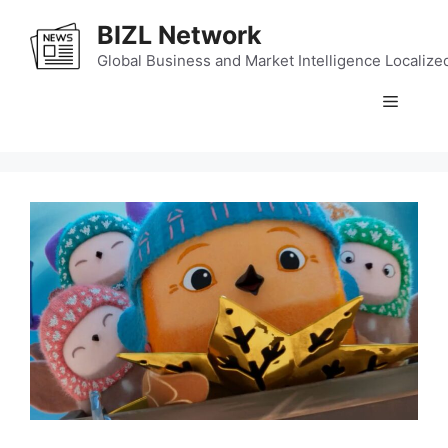
Skip
BIZL Network
to
content
Global Business and Market Intelligence Localize
Menu