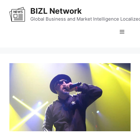
Skip
BIZL Network
to
content
Global Business and Market Intelligence Localize
Menu