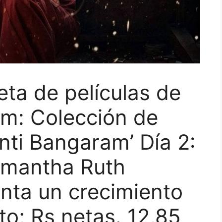
ta de películas de
am: Colección de
Inti Bangaram’ Día 2:
Samantha Ruth
nta un crecimiento
to; Rs netas. 12,85