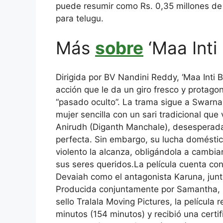
puede resumir como
Rs. 0,35 millones de
para telugu.
Más
sobre
‘Maa Inti
Dirigida por BV Nandini Reddy, ‘Maa Inti
acción que le da un giro fresco y protagon
“pasado oculto”.
La trama sigue a Swarna
mujer sencilla con un sari tradicional que v
Anirudh (Diganth Manchale), desesperada
perfecta. Sin embargo, su lucha doméstic
violento la alcanza, obligándola a cambia
sus seres queridos.
La película cuenta co
Devaiah como el antagonista Karuna, jun
Producida conjuntamente por Samantha, 
sello Tralala Moving Pictures, la película 
minutos (154 minutos) y recibió una certi