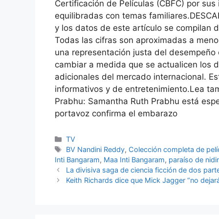
Certificación de Películas (CBFC) por sus
equilibradas con temas familiares.
DESCAR
y los datos de este artículo se compilan d
Todas las cifras son aproximadas a meno
una representación justa del desempeño de
cambiar a medida que se actualicen los da
adicionales del mercado internacional. E
informativos y de entretenimiento.
Lea ta
Prabhu: Samantha Ruth Prabhu está esper
portavoz confirma el embarazo
Categories
TV
Tags
BV Nandini Reddy
,
Colección completa de pelí
Inti Bangaram
,
Maa Inti Bangaram
,
paraíso de nid
La divisiva saga de ciencia ficción de dos par
Keith Richards dice que Mick Jagger “no deja