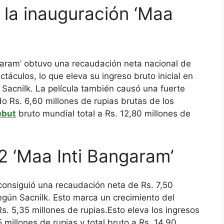
 la inauguración ‘Maa
gaaram’ obtuvo una recaudación neta nacional de
táculos, lo que eleva su ingreso bruto inicial en
 Sacnilk.
La película también causó una fuerte
do Rs.
6,60 millones de rupias brutas de los
ebut
bruto mundial total a Rs. 12,80 millones de
2 ‘Maa Inti Bangaram’
 consiguió una recaudación neta de
Rs. 7,50
gún Sacnilk. Esto marca un crecimiento del
s. 5,35 millones de rupias.
Esto eleva los ingresos
5 millones de rupias
y total bruto a
Rs. 14,90