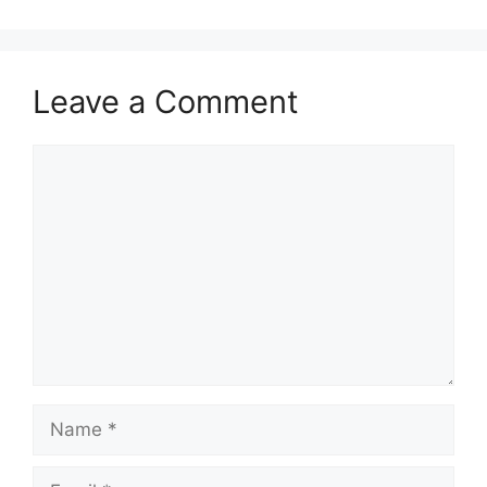
Leave a Comment
Comment
Name
Email