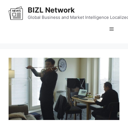
Skip
BIZL Network
to
content
Global Business and Market Intelligence Localize
Menu