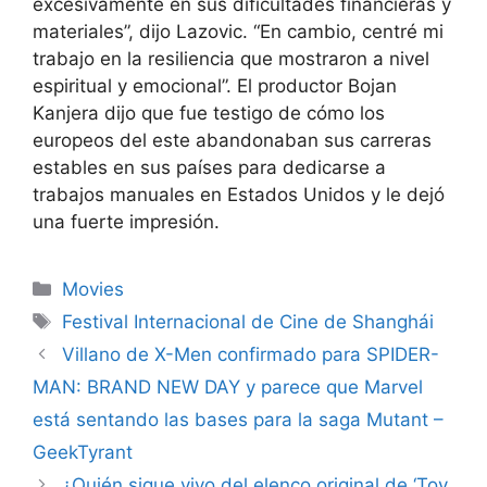
excesivamente en sus dificultades financieras y
materiales”, dijo Lazovic. “En cambio, centré mi
trabajo en la resiliencia que mostraron a nivel
espiritual y emocional”. El productor Bojan
Kanjera dijo que fue testigo de cómo los
europeos del este abandonaban sus carreras
estables en sus países para dedicarse a
trabajos manuales en Estados Unidos y le dejó
una fuerte impresión.
Categories
Movies
Tags
Festival Internacional de Cine de Shanghái
Villano de X-Men confirmado para SPIDER-
MAN: BRAND NEW DAY y parece que Marvel
está sentando las bases para la saga Mutant –
GeekTyrant
¿Quién sigue vivo del elenco original de ‘Toy