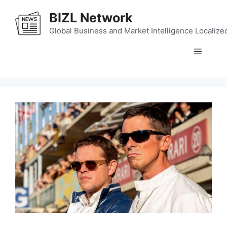
Skip
BIZL Network
to
content
Global Business and Market Intelligence Localize
Menu