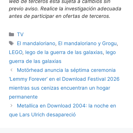
web de terceros está sujeta a cambios sin
previo aviso. Realice la investigación adecuada
antes de participar en ofertas de terceros.
Categories
TV
Tags
El mandaloriano
,
El mandaloriano y Grogu
,
LEGO
,
lego de la guerra de las galaxias
,
lego
guerra de las galaxias
Motörhead anuncia la séptima ceremonia
‘Lemmy Forever’ en el Download Festival 2026
mientras sus cenizas encuentran un hogar
permanente
Metallica en Download 2004: la noche en
que Lars Ulrich desapareció