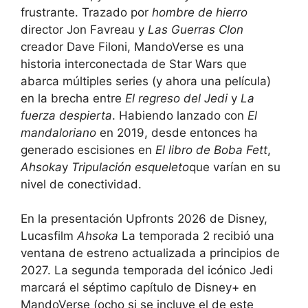
frustrante. Trazado por
hombre de hierro
director Jon Favreau y
Las Guerras Clon
creador Dave Filoni, MandoVerse es una
historia interconectada de Star Wars que
abarca múltiples series (y ahora una película)
en la brecha entre
El regreso del Jedi
y
La
fuerza despierta
. Habiendo lanzado con
El
mandaloriano
en 2019, desde entonces ha
generado escisiones en
El libro de Boba Fett
,
Ahsoka
y
Tripulación esqueleto
que varían en su
nivel de conectividad.
En la presentación Upfronts 2026 de Disney,
Lucasfilm
Ahsoka
La temporada 2 recibió una
ventana de estreno actualizada a principios de
2027. La segunda temporada del icónico Jedi
marcará el séptimo capítulo de Disney+ en
MandoVerse (ocho si se incluye el de este