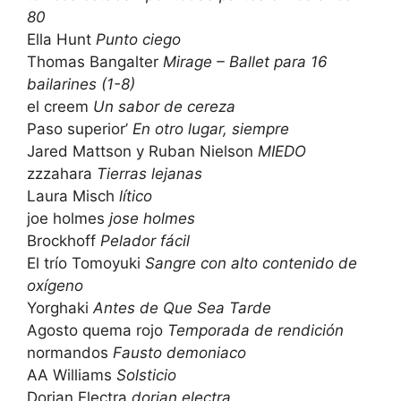
80
Ella Hunt
Punto ciego
Thomas Bangalter
Mirage – Ballet para 16
bailarines (1-8)
el creem
Un sabor de cereza
Paso superior’
En otro lugar, siempre
Jared Mattson y Ruban Nielson
MIEDO
zzzahara
Tierras lejanas
Laura Misch
lítico
joe holmes
jose holmes
Brockhoff
Pelador fácil
El trío Tomoyuki
Sangre con alto contenido de
oxígeno
Yorghaki
Antes de Que Sea Tarde
Agosto quema rojo
Temporada de rendición
normandos
Fausto demoniaco
AA Williams
Solsticio
Dorian Electra
dorian electra