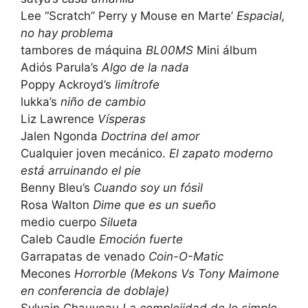
Lee “Scratch” Perry y Mouse en Marte’
Espacial,
no hay problema
tambores de máquina
BL00MS
Mini álbum
Adiós Parula’s
Algo de la nada
Poppy Ackroyd’s
limítrofe
lukka’s
niño de cambio
Liz Lawrence
Vísperas
Jalen Ngonda
Doctrina del amor
Cualquier joven mecánico.
El zapato moderno
está arruinando el pie
Benny Bleu’s
Cuando soy un fósil
Rosa Walton
Dime que es un sueño
medio cuerpo
Silueta
Caleb Caudle
Emoción fuerte
Garrapatas de venado
Coin-O-Matic
Mecones
Horrorble (Mekons Vs Tony Maimone
en conferencia de doblaje)
Sylvain Chauveau
La complejidad de lo simple