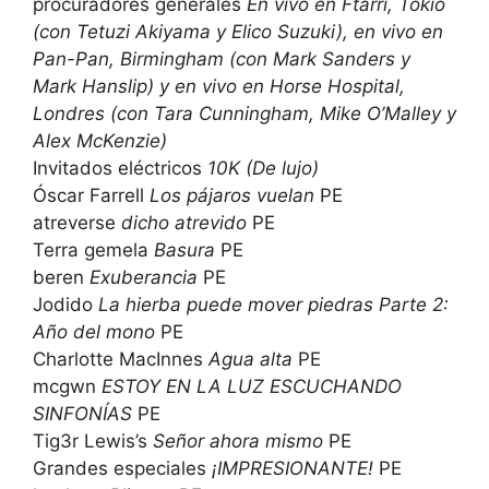
procuradores generales
En vivo en Ftarri, Tokio
(con Tetuzi Akiyama y Elico Suzuki), en vivo en
Pan-Pan, Birmingham (con Mark Sanders y
Mark Hanslip) y en vivo en Horse Hospital,
Londres (con Tara Cunningham, Mike O’Malley y
Alex McKenzie)
Invitados eléctricos
10K (De lujo)
Óscar Farrell
Los pájaros vuelan
PE
atreverse
dicho atrevido
PE
Terra gemela
Basura
PE
beren
Exuberancia
PE
Jodido
La hierba puede mover piedras Parte 2:
Año del mono
PE
Charlotte MacInnes
Agua alta
PE
mcgwn
ESTOY EN LA LUZ ESCUCHANDO
SINFONÍAS
PE
Tig3r Lewis’s
Señor ahora mismo
PE
Grandes especiales
¡IMPRESIONANTE!
PE