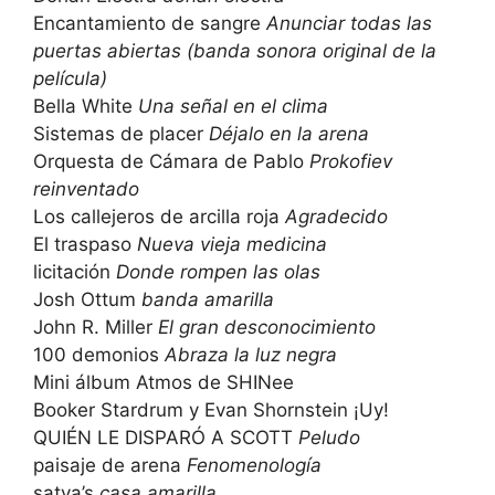
Encantamiento de sangre
Anunciar todas las
puertas abiertas (banda sonora original de la
película)
Bella White
Una señal en el clima
Sistemas de placer
Déjalo en la arena
Orquesta de Cámara de Pablo
Prokofiev
reinventado
Los callejeros de arcilla roja
Agradecido
El traspaso
Nueva vieja medicina
licitación
Donde rompen las olas
Josh Ottum
banda amarilla
John R. Miller
El gran desconocimiento
100 demonios
Abraza la luz negra
Mini álbum Atmos de SHINee
Booker Stardrum y Evan Shornstein ¡Uy!
QUIÉN LE DISPARÓ A SCOTT
Peludo
paisaje de arena
Fenomenología
satya’s
casa amarilla