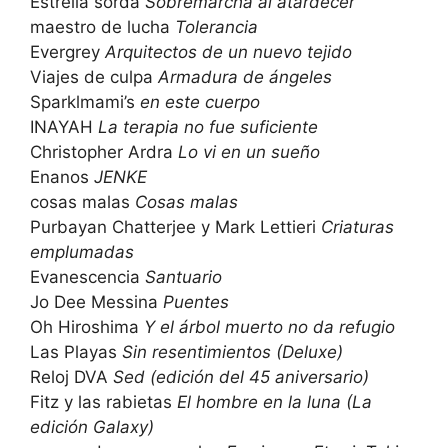
Estrella sorda
Sobremarcha al atardecer
maestro de lucha
Tolerancia
Evergrey
Arquitectos de un nuevo tejido
Viajes de culpa
Armadura de ángeles
Sparklmami’s
en este cuerpo
INAYAH
La terapia no fue suficiente
Christopher Ardra
Lo vi en un sueño
Enanos
JENKE
cosas malas
Cosas malas
Purbayan Chatterjee y Mark Lettieri
Criaturas
emplumadas
Evanescencia
Santuario
Jo Dee Messina
Puentes
Oh Hiroshima
Y el árbol muerto no da refugio
Las Playas
Sin resentimientos (Deluxe)
Reloj DVA
Sed (edición del 45 aniversario)
Fitz y las rabietas
El hombre en la luna (La
edición Galaxy)