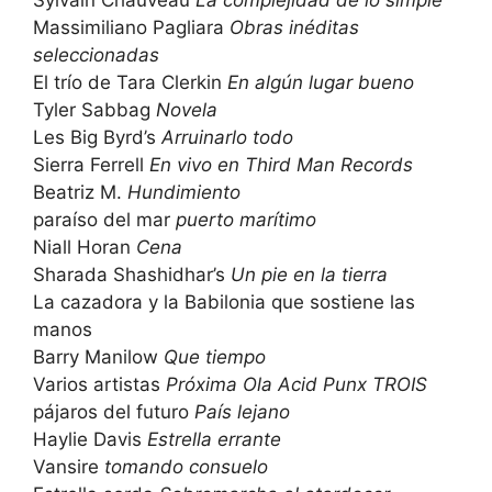
Massimiliano Pagliara
Obras inéditas
seleccionadas
El trío de Tara Clerkin
En algún lugar bueno
Tyler Sabbag
Novela
Les Big Byrd’s
Arruinarlo todo
Sierra Ferrell
En vivo en Third Man Records
Beatriz M.
Hundimiento
paraíso del mar
puerto marítimo
Niall Horan
Cena
Sharada Shashidhar’s
Un pie en la tierra
La cazadora y la Babilonia que sostiene las
manos
Barry Manilow
Que tiempo
Varios artistas
Próxima Ola Acid Punx TROIS
pájaros del futuro
País lejano
Haylie Davis
Estrella errante
Vansire
tomando consuelo