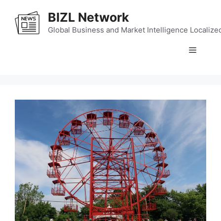
Skip
BIZL Network
to
content
Global Business and Market Intelligence Localize
Menu