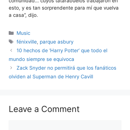
comunidad… cuyos tatarabuelos trabajaron en
esto, y es tan sorprendente para mí que vuelva
a casa”, dijo.
Categories
Music
Tags
fénixville
,
parque asbury
10 hechos de ‘Harry Potter’ que todo el
mundo siempre se equivoca
Zack Snyder no permitirá que los fanáticos
olviden al Superman de Henry Cavill
Leave a Comment
Comment