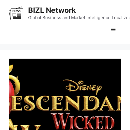
Skip
BIZL Network
to
content
Global Business and Market Intelligence Localize
Menu