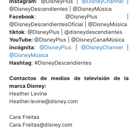
Instagram
:
@DisneyPlus
|
@DisneyChannel
|
@DisneyDescendientes
|
@DisneyMúsica
Facebook
:
@DisneyPlus
|
@DisneyDescendientesOficial
|
@DisneyMúsica
tiktok
:
@DisneyPlus
|
@disneydescendientes
YouTube:
@DisneyPlus
|
@
DisneyCanalMúsica
incógnita
:
@DisneyPlus
|
@DisneyChannel
|
@DisneyMúsica
Hashtag
: #DisneyDescendientes
Contactos de medios de televisión de la
marca Disney:
Heather Levine
Heather.levine@disney.com
Cara Freitas
Cara.Freitas@disney.com