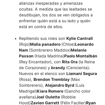
alianzas inesperadas y amenazas
ocultas. A medida que las lealtades se
desdibujan, los dos se ven obligados a
enfrentar quién está a su lado y quién
está en contra de ellos.
Repitiendo sus roles son
Kylie Cantrall
(Rojo)
Malia panadero
(Chloe)
Leonardo
Nam
(Sombrerero Maddox)
Melanie
Paxson
(Hada Madrina)
Paolo Montalbán
(Rey Encantador), con
Rita Ora
(la Reina
de Corazones) y
brandy
(Cenicienta)
.
Nuevos en el elenco son
Liamani Segura
(Rosa),
Brendon Tremblay
(Max
Sombrerero),
Alejandro Byrd
(Luis
Madrigal)
Kiara Romero
(Gancho color
avellana)
Joel Oulette
(Robbie
Hood)
Zavien Garrett
(Félix Facilier)
Ryan