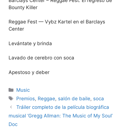
Barclays Center – Reggae Fest: El regreso de
Bounty Killer
Reggae Fest — Vybz Kartel en el Barclays
Center
Levántate y brinda
Lavado de cerebro con soca
Apestoso y deber
Categories
Music
Tags
Premios
,
Reggae
,
salón de baile
,
soca
Tráiler completo de la película biográfica
musical ‘Gregg Allman: The Music of My Soul’
Doc