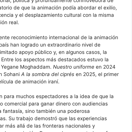
rsonal, política y profundamente conmovedora de
torio de que la animación podía abordar el exilio,
escencia y el desplazamiento cultural con la misma
ón real.
ente reconocimiento internacional de la animación
l país han logrado un extraordinario nivel de
limitado apoyo público y, en algunos casos, la
Entre los aspectos más destacados estuvo la
or Yegane Moghaddam.
Nuestro uniforme
en 2024
in Sohani
A la sombra del ciprés
en 2025, el primer
ícula de animación iraní.
ión para muchos espectadores a la idea de que la
o comercial para ganar dinero con audiencias
 la fantasía, sino también una poderosa
s. Su trabajo demostró que las experiencias
 más allá de las fronteras nacionales y