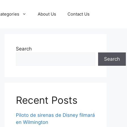
ategories
About Us
Contact Us
Search
Search
Recent Posts
Piloto de sirenas de Disney filmará
en Wilmington