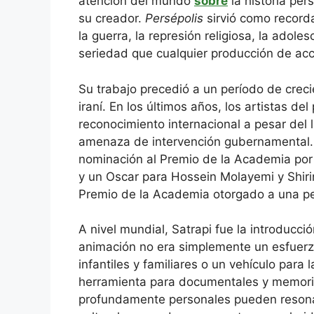
atención del mundo
sobre
la historia pe
su creador.
Persépolis
sirvió como recorda
la guerra, la represión religiosa, la adol
seriedad que cualquier producción de acci
Su trabajo precedió a un período de creci
iraní. En los últimos años, los artistas de
reconocimiento internacional a pesar del 
amenaza de intervención gubernamental. 
nominación al Premio de la Academia p
y un Oscar para Hossein Molayemi y Shir
Premio de la Academia otorgado a una pel
A nivel mundial, Satrapi fue la introducc
animación no era simplemente un esfuerz
infantiles y familiares o un vehículo para
herramienta para documentales y memoria
profundamente personales pueden resonar