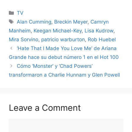
Categories
TV
Tags
Alan Cumming
,
Breckin Meyer
,
Camryn
Manheim
,
Keegan Michael-Key
,
Lisa Kudrow
,
Mira Sorvino
,
patricio warburton
,
Rob Huebel
‘Hate That I Made You Love Me’ de Ariana
Grande hace su debut número 1 en el Hot 100
Cómo ‘Monster’ y ‘Chad Powers’
transformaron a Charlie Hunnam y Glen Powell
Leave a Comment
Comment