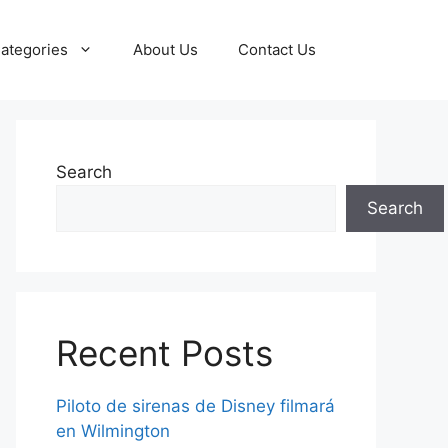
ategories
About Us
Contact Us
Search
Search
Recent Posts
Piloto de sirenas de Disney filmará
en Wilmington