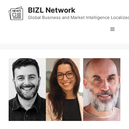
Skip
BIZL Network
to
content
Global Business and Market Intelligence Localize
Menu