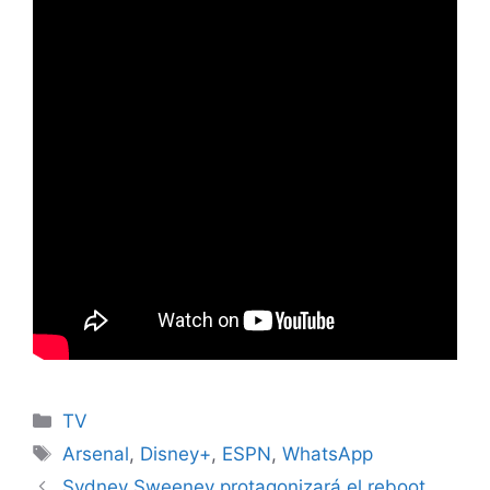
Categories
TV
Tags
Arsenal
,
Disney+
,
ESPN
,
WhatsApp
Sydney Sweeney protagonizará el reboot