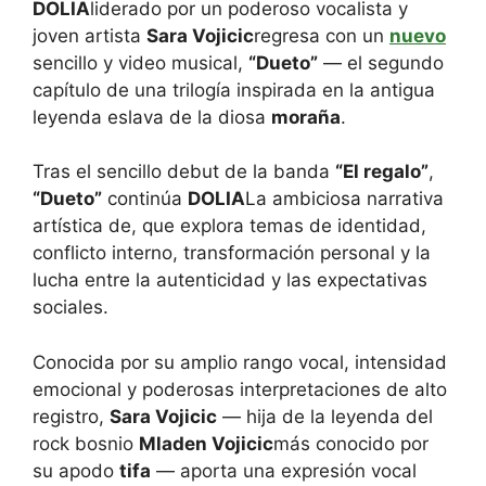
DOLIA
liderado por un poderoso vocalista y
joven artista
Sara Vojicic
regresa con un
nuevo
sencillo y video musical,
“Dueto”
— el segundo
capítulo de una trilogía inspirada en la antigua
leyenda eslava de la diosa
moraña
.
Tras el sencillo debut de la banda
“El regalo”
,
“Dueto”
continúa
DOLIA
La ambiciosa narrativa
artística de, que explora temas de identidad,
conflicto interno, transformación personal y la
lucha entre la autenticidad y las expectativas
sociales.
Conocida por su amplio rango vocal, intensidad
emocional y poderosas interpretaciones de alto
registro,
Sara Vojicic
— hija de la leyenda del
rock bosnio
Mladen Vojicic
más conocido por
su apodo
tifa
— aporta una expresión vocal