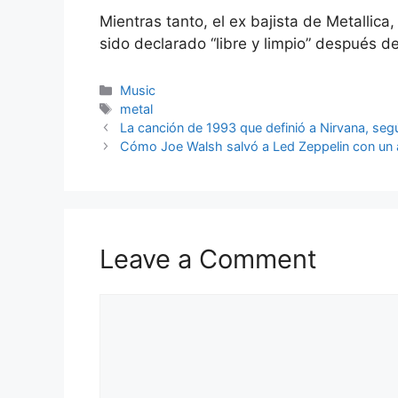
Mientras tanto, el ex bajista de Metallic
sido declarado “libre y limpio” después d
Categories
Music
Tags
metal
La canción de 1993 que definió a Nirvana, se
Cómo Joe Walsh salvó a Led Zeppelin con un 
Leave a Comment
Comment