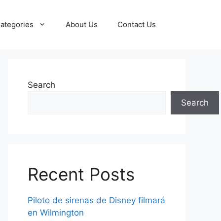
ategories
About Us
Contact Us
Search
Search
Recent Posts
Piloto de sirenas de Disney filmará
en Wilmington