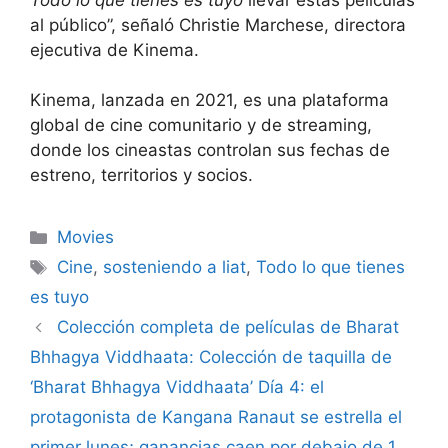
al público”, señaló Christie Marchese, directora
ejecutiva de Kinema.
Kinema, lanzada en 2021, es una plataforma
global de cine comunitario y de streaming,
donde los cineastas controlan sus fechas de
estreno, territorios y socios.
Categories
Movies
Tags
Cine
,
sosteniendo a liat
,
Todo lo que tienes
es tuyo
Colección completa de películas de Bharat
Bhhagya Viddhaata: Colección de taquilla de
‘Bharat Bhhagya Viddhaata’ Día 4: el
protagonista de Kangana Ranaut se estrella el
primer lunes; ganancias caen por debajo de 1