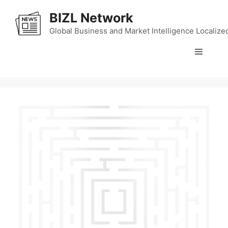
Skip
BIZL Network
to
content
Global Business and Market Intelligence Localize
Menu