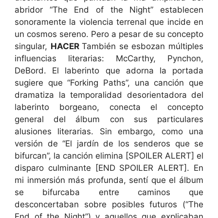
abridor “The End of the Night” establecen
sonoramente la violencia terrenal que incide en
un cosmos sereno. Pero a pesar de su concepto
singular,
HACER
También se esbozan múltiples
influencias literarias: McCarthy, Pynchon,
DeBord. El laberinto que adorna la portada
sugiere que “Forking Paths”, una canción que
dramatiza la temporalidad desorientadora del
laberinto borgeano, conecta el concepto
general del álbum con sus particulares
alusiones literarias. Sin embargo, como una
versión de “El jardín de los senderos que se
bifurcan”, la canción elimina [SPOILER ALERT] el
disparo culminante [END SPOILER ALERT]. En
mi inmersión más profunda, sentí que el álbum
se bifurcaba entre caminos que
desconcertaban sobre posibles futuros (“The
End of the Night”) y aquellos que explicaban