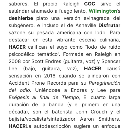
sabores. El propio Raleigh
COC
sirve el
estándar ahumado a fuego lento,
Wilmington
’s
deshierbe
plato una versión avinagrada del
subgénero, e incluso el de Asheville
Disfrutar
sazone su pesada americana con lodo. Para
destacar en esta vibrante escena culinaria,
HACER
califican el suyo como “lodo de ruido
psicodélico temático”. Formada en Raleigh en
2008 por Scott Endres (guitarra, voz) y Spencer
Lee (bajo, guitarra, voz),
HACER
causó
sensación en 2016 cuando se alinearon con
Accident Prone Records para su
Peregrinación
del odio.
Uniéndose a Endres y Lee para
Exégesis al final de
Tiempo,
El cuarto larga
duración de la banda (y el primero en una
década), son el baterista John Crouch y el
bajista/vocalista/sintetizador Aaron Smithers.
HACER
La autodescripción sugiere un enfoque