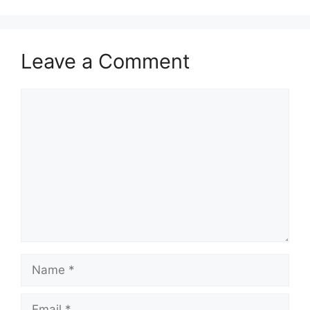
Leave a Comment
Comment
Name
Email