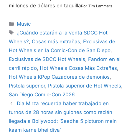
millones de dólares en taquilla
Por
Tim Lammers
Categories
Music
Tags
¿Cuándo estarán a la venta SDCC Hot
Wheels?
,
Cosas más extrañas
,
Exclusivas de
Hot Wheels en la Comic-Con de San Diego
,
Exclusivas de SDCC Hot Wheels
,
Fandom en el
carril rápido
,
Hot Wheels Cosas Más Extrañas
,
Hot Wheels KPop Cazadores de demonios
,
Pistola superior
,
Pistola superior de Hot Wheels
,
San Diego Comic-Con 2026
Dia Mirza recuerda haber trabajado en
turnos de 28 horas sin guiones como recién
llegada a Bollywood: ‘Seedha 5 picturon mein
kaam karne bhej diya’