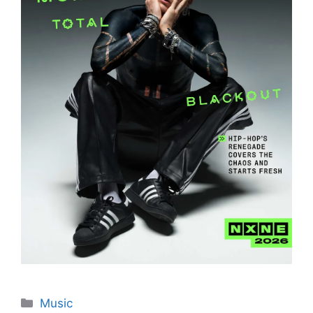
Categories
Music