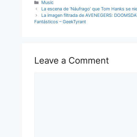
Categories
Music
La escena de ‘Náufrago’ que Tom Hanks se nie
La imagen filtrada de AVENEGERS: DOOMSDAY 
Fantásticos – GeekTyrant
Leave a Comment
Comment