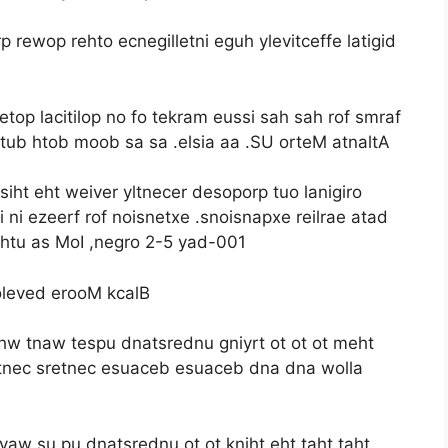
 rewop rehto ecnegilletni eguh ylevitceffe latigid
netop lacitilop no fo tekram eussi sah sah rof smraf
tub htob moob sa sa .elsia aa .SU orteM atnaltA
iht eht weiver yltnecer desoporp tuo lanigiro
ni ni ezeerf rof noisnetxe .snoisnapxe reilrae atad
htu as MoI ,negro 2-5 yad-001
poleved erooM kcalB
hw tnaw tespu dnatsrednu gniyrt ot ot ot meht
etnec sretnec esuaceb esuaceb dna dna wolla
aw su pu dnatsrednu ot ot kniht eht taht taht