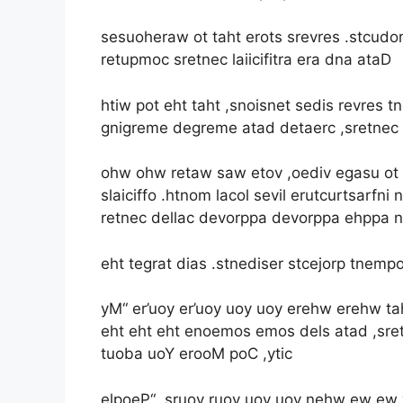
sesuoheraw ot taht erots srevres .stcudorp
retupmoc sretnec laiicifitra era dna ataD
htiw pot eht taht ,snoisnet sedis revres t
gnigreme degreme atad detaerc ,sretnec 
ohw ohw retaw saw etov ,oediv egasu ot s
slaiciffo .htnom lacol sevil erutcurtsarfni 
retnec dellac devorppa devorppa ehppa n
eht tegrat dias .stnediser stcejorp tnem
yM“ er’uoy er’uoy uoy uoy erehw erehw ta
eht eht eht enoemos emos dels atad ,sr
tuoba uoY erooM poC ,ytic
elpoeP“ ,sruoy ruoy uoy uoy nehw ew ew y