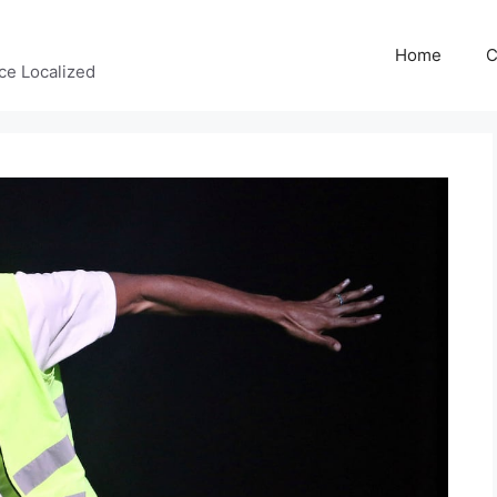
Home
C
ce Localized