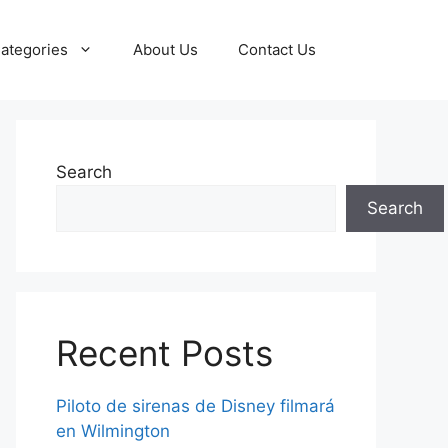
ategories
About Us
Contact Us
Search
Search
Recent Posts
Piloto de sirenas de Disney filmará
en Wilmington