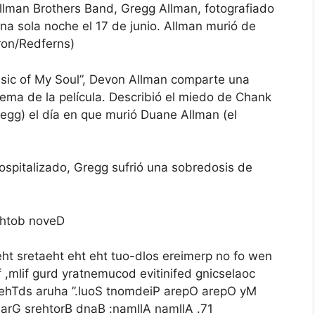
Allman Brothers Band, Gregg Allman, fotografiado
na sola noche el 17 de junio. Allman murió de
ron/Redferns)
usic of My Soul”, Devon Allman comparte una
tema de la película. Describió el miedo de Chank
regg) el día en que murió Duane Allman (el
ospitalizado, Gregg sufrió una sobredosis de
”,htob noveD
eht sretaeht eht eht tuo-dlos ereimerp no fo wen
f ,mlif gurd yratnemucod evitinifed gnicselaoc
da ehTds aruha ”.luoS tnomdeiP arepO arepO yM
narG srehtorB dnaB :namllA namllA .71