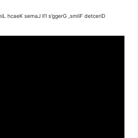
niL hcaeK semaJ ll’I s’ggerG ,smliF detceriD