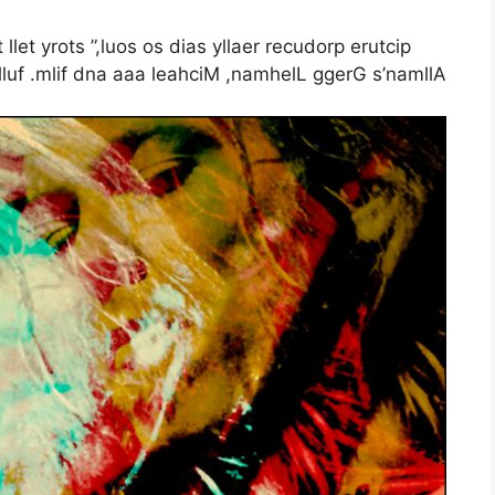
let yrots ”,luos os dias yllaer recudorp erutcip
 lluf .mlif dna aaa leahciM ,namhelL ggerG s’namllA