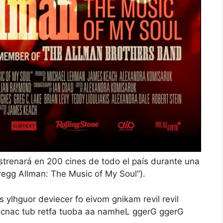
strenará en 200 cines de todo el país durante una
Gregg Allman: The Music of My Soul”).
s ylhguor deviecer fo eivom gnikam revil revil
ed recnac tub retfa tuoba aa namheL ggerG ggerG