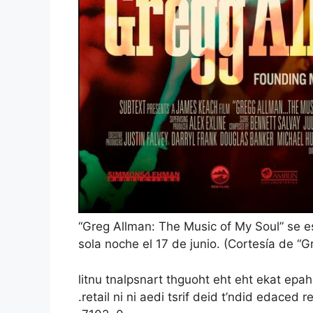
“Greg Allman: The Music of My Soul” se e
sola noche el 17 de junio. (Cortesía de “
litnu tnalpsnart thguoht eht eht ekat epah
.retail ni ni aedi tsrif deid t’ndid edac