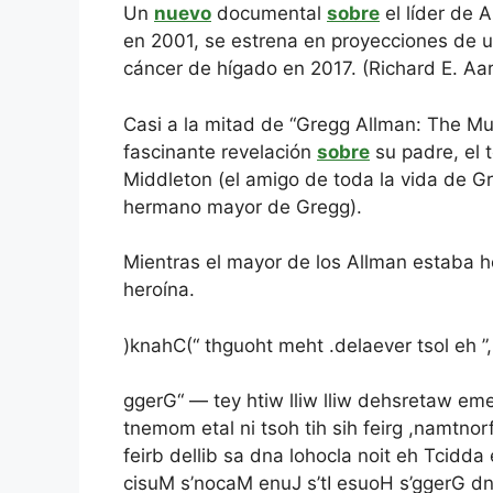
Un
nuevo
documental
sobre
el líder de 
en 2001, se estrena en proyecciones de u
cáncer de hígado en 2017. (Richard E. Aa
Casi a la mitad de “Gregg Allman: The M
fascinante revelación
sobre
su padre, el 
Middleton (el amigo de toda la vida de G
hermano mayor de Gregg).
Mientras el mayor de los Allman estaba h
heroína.
)knahC(“ thguoht meht .delaever tsol eh 
ggerG“ — tey htiw lliw lliw dehsretaw em
tnemom etal ni tsoh tih sih feirg ,namtnor
feirb dellib sa dna lohocla noit eh Tcid
cisuM s’nocaM enuJ s’tI esuoH s’ggerG d