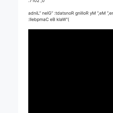
.7102 ,0
adniL” nelG” :tdatsnoR gnilloR yM ”,eM ”,e
:llebpmaC eB klaW”(