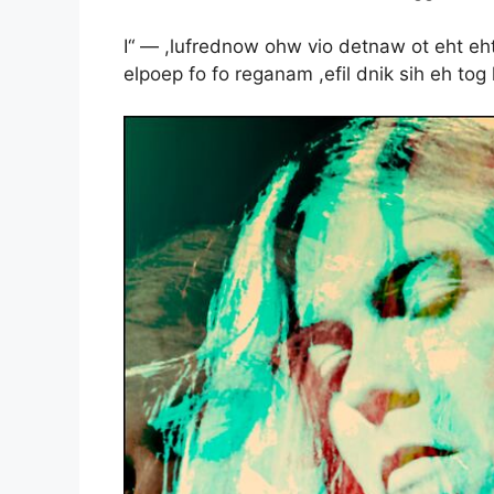
I“ — ,lufrednow ohw vio detnaw ot eht eht l
elpoep fo fo reganam ,efil dnik sih eh tog