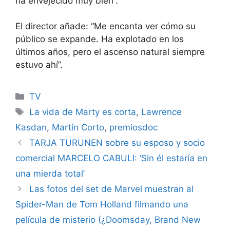
ha envejecido muy bien”.
El director añade: “Me encanta ver cómo su
público se expande. Ha explotado en los
últimos años, pero el ascenso natural siempre
estuvo ahí”.
Categories
TV
Tags
La vida de Marty es corta
,
Lawrence
Kasdan
,
Martín Corto
,
premiosdoc
TARJA TURUNEN sobre su esposo y socio
comercial MARCELO CABULI: ‘Sin él estaría en
una mierda total’
Las fotos del set de Marvel muestran al
Spider-Man de Tom Holland filmando una
película de misterio (¿Doomsday, Brand New