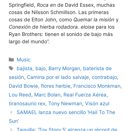
Springfield,
Roca en
de David Essex, muchas
cosas de Nilsson Schmillson. Las primeras
cosas de Elton John, como
Quemar la misión
y
Conexión de hierba rodadora
.
eloise
para los
Ryan Brothers: tienen el sonido de bajo más
largo del mundo”.
Categories
Music
Tags
bajista
,
bajo
,
Barry Morgan
,
baterista de
sesión
,
Camina por el lado salvaje
,
contrabajo
,
David Bowie
,
flores herbie
,
Francisco Monkman
,
Lou Reed
,
Marc Bolan
,
Real Fuerza Aérea
,
tiranosaurio rex
,
Tony Newman
,
Visón azul
SAMAEL lanza nuevo sencillo ‘Hail To The
Sun’
Taquilla: ‘Toy Story 5’ alcanza un récord de