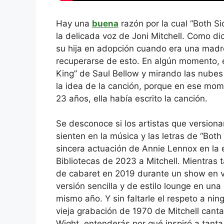
Hay una
buena
razón por la cual “Both S
la delicada voz de Joni Mitchell. Como dice
su hija en adopción cuando era una madre
recuperarse de esto. En algún momento, 
King” de Saul Bellow y mirando las nubes
la idea de la canción, porque en ese mom
23 años, ella había escrito la canción.
Se desconoce si los artistas que versiona
sienten en la música y las letras de “Bot
sincera actuación de Annie Lennox en la
Bibliotecas de 2023 a Mitchell. Mientras 
de cabaret en 2019 durante un show en 
versión sencilla y de estilo lounge en un
mismo año. Y sin faltarle el respeto a ni
vieja grabación de 1970 de Mitchell cantan
Wight, entenderás por qué inspiró a tanta