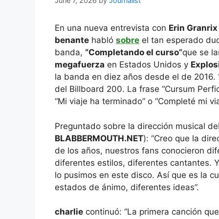
June 7, 2026
by
Journalist
En una nueva entrevista con
Erin Granrix
benante
habló
sobre
el tan esperado duo
banda,
“Completando el curso”
que se la
megafuerza
en Estados Unidos y
Explos
la banda en diez años desde el de 2016.
del Billboard 200. La frase “Cursum Perficio
“Mi viaje ha terminado” o “Completé mi via
Preguntado sobre la dirección musical de
BLABBERMOUTH.NET
): “Creo que la dir
de los años, nuestros fans conocieron di
diferentes estilos, diferentes cantante
lo pusimos en este disco. Así que es la c
estados de ánimo, diferentes ideas”.
charlie
continuó: “La primera canción qu