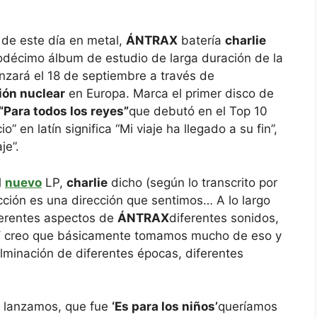
de este día en metal,
ÁNTRAX
batería
charlie
décimo álbum de estudio de larga duración de la
nzará el 18 de septiembre a través de
ión nuclear
en Europa. Marca el primer disco de
“Para todos los reyes”
que debutó en el Top 10
” en latín significa “Mi viaje ha llegado a su fin”,
je”.
l
nuevo
LP,
charlie
dicho (según lo transcrito por
ección es una dirección que sentimos… A lo largo
ferentes aspectos de
ÁNTRAX
diferentes sonidos,
s. Y creo que básicamente tomamos mucho de eso y
ulminación de diferentes épocas, diferentes
e lanzamos, que fue
‘Es para los niños’
queríamos