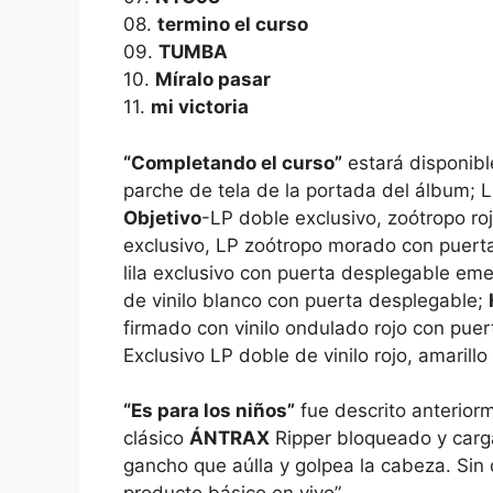
08.
termino el curso
09.
TUMBA
10.
Míralo pasar
11.
mi victoria
“Completando el curso”
estará disponib
parche de tela de la portada del álbum; 
Objetivo
-LP doble exclusivo, zoótropo r
exclusivo, LP zoótropo morado con puerta
lila exclusivo con puerta desplegable em
de vinilo blanco con puerta desplegable;
firmado con vinilo ondulado rojo con pu
Exclusivo LP doble de vinilo rojo, amaril
“Es para los niños”
fue descrito anterio
clásico
ÁNTRAX
Ripper bloqueado y carga
gancho que aúlla y golpea la cabeza. Sin 