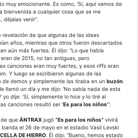
nto muy emocionante. Es como, ‘Sí, aquí vamos de
i la bienvenida a cualquier cosa que se me
 déjalas venir”.
e revelación de que algunas de las ideas
ían años, mientras que otros fueron descartados
an aún más fuertes. Él dijo: “Lo que había
eran de 2015, no tan antiguas, pero
as canciones eran muy fuertes, y esos riffs eran
um. Y luego se escribieron algunas de las
n de demos y simplemente las tiraba en un
buzón
.
Me llamó un día y me dijo: ‘No sabía nada de esta
yo dije: ‘Sí, simplemente lo hice y lo tiré al
sas canciones resultó ser
‘Es para los niños’
“.
 de que
ÁNTRAX
jugó
“Es para los niños”
vivirá
a banda el 26 de mayo en el estadio Vasil Levski
CELLA DE HIERRO
. Él dijo: “Bueno, hemos estado