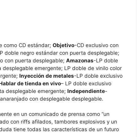
le como CD estándar;
Objetivo
-CD exclusivo con
LP doble negro estándar con puerta desplegable;
ojo con puerta desplegable;
Amazonas
-LP doble
 desplegable emergente; LP doble de vinilo color
ergente;
Inyección de metales
-LP doble exclusivo
Hablar de tienda en vivo
– LP doble exclusivo
erta desplegable emergente;
Independiente
-
lo anaranjado con desplegable desplegable.
rmente en un comunicado de prensa como “un
do con riffs afilados, tambores explosivos y un
duda tiene todas las características de un futuro