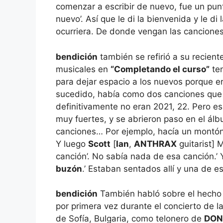
comenzar a escribir de nuevo, fue un pu
nuevo’. Así que le di la bienvenida y le d
ocurriera. De donde vengan las canciones,
bendición
también se refirió a su recient
musicales en
“Completando el curso”
ten
para dejar espacio a los nuevos porque er
sucedido, había como dos canciones que 
definitivamente no eran 2021, 22. Pero es
muy fuertes, y se abrieron paso en el álb
canciones… Por ejemplo, hacía un montó
Y luego
Scott
[
Ian
,
ANTHRAX
guitarist] 
canción’. No sabía nada de esa canción.’ Y 
buzón
.’ Estaban sentados allí y una de e
bendición
También habló sobre el hecho
por primera vez durante el concierto de l
de Sofía, Bulgaria, como telonero de
DON