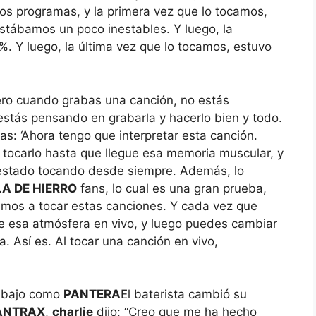
tos programas, y la primera vez que lo tocamos,
stábamos un poco inestables. Y luego, la
%. Y luego, la última vez que lo tocamos, estuvo
ero cuando grabas una canción, no estás
estás pensando en grabarla y hacerlo bien y todo.
s: ‘Ahora tengo que interpretar esta canción.
e tocarlo hasta que llegue esa memoria muscular, y
 estado tocando desde siempre. Además, lo
A DE HIERRO
fans, lo cual es una gran prueba,
amos a tocar estas canciones. Y cada vez que
e esa atmósfera en vivo, y luego puedes cambiar
. Así es. Al tocar una canción en vivo,
rabajo como
PANTERA
El baterista cambió su
ÁNTRAX
,
charlie
dijo: “Creo que me ha hecho