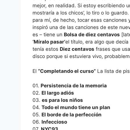
mejor, en realidad. Si estoy escribiendo u
mostraría a los chicos’, lo tiro o lo guardo
para mí, de hecho, tocar esas canciones y
inspiró una de las canciones de este nue
es – tiene un
Bolsa de diez centavos
[la
‘Míralo pasar’
el título, era algo que decía
tenía estos
Diez centavos
frases que usar
disco porque si estuviera vivo, probableme
El
“Completando el curso”
La lista de pis
01.
Persistencia de la memoria
02.
El largo adiós
03.
es para los niños
04.
Todo el mundo tiene un plan
05.
El borde de la perfección
06.
Infeccioso
07.
NYC93