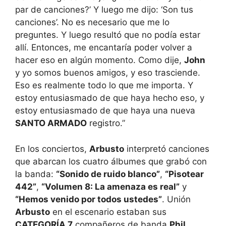
par de canciones?’ Y luego me dijo: ‘Son tus
canciones’. No es necesario que me lo
preguntes. Y luego resultó que no podía estar
allí. Entonces, me encantaría poder volver a
hacer eso en algún momento. Como dije,
John
y yo somos buenos amigos, y eso trasciende.
Eso es realmente todo lo que me importa. Y
estoy entusiasmado de que haya hecho eso, y
estoy entusiasmado de que haya una nueva
SANTO ARMADO
registro.”
En los conciertos,
Arbusto
interpretó canciones
que abarcan los cuatro álbumes que grabó con
la banda:
“Sonido de ruido blanco”
,
“Pisotear
442”
,
“Volumen 8: La amenaza es real”
y
“Hemos venido por todos ustedes”
. Unión
Arbusto
en el escenario estaban sus
CATEGORÍA 7
compañeros de banda
Phil