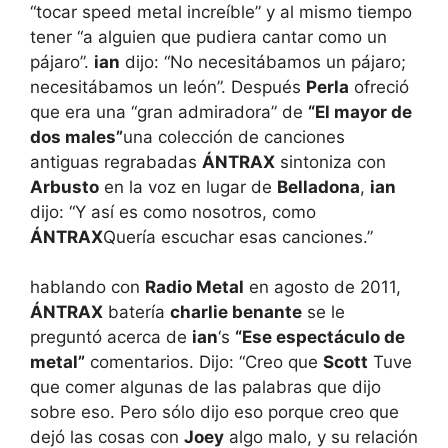
“tocar speed metal increíble” y al mismo tiempo
tener “a alguien que pudiera cantar como un
pájaro”.
ian
dijo: “No necesitábamos un pájaro;
necesitábamos un león”. Después
Perla
ofreció
que era una “gran admiradora” de
“El mayor de
dos males”
una colección de canciones
antiguas regrabadas
ÁNTRAX
sintoniza con
Arbusto
en la voz en lugar de
Belladona
,
ian
dijo: “Y así es como nosotros, como
ÁNTRAX
Quería escuchar esas canciones.”
hablando con
Radio Metal
en agosto de 2011,
ÁNTRAX
batería
charlie benante
se le
preguntó acerca de
ian
‘s
“Ese espectáculo de
metal”
comentarios. Dijo: “Creo que
Scott
Tuve
que comer algunas de las palabras que dijo
sobre eso. Pero sólo dijo eso porque creo que
dejó las cosas con
Joey
algo malo, y su relación