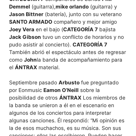
Demmel
(guitarra),
mike orlando
(guitarra) y
Jason Bittner
(batería), junto con su veterano
SANTO ARMADO
compañero y mejor amigo
Joey Vera
en el bajo (
CATEGORÍA 7
bajista
Jack Gibson
tuvo un conflicto de horarios y no
pudo asistir al concierto).
CATEGORÍA 7
También abrió el espectáculo antes de regresar
como
John
la banda de acompañamiento para
el
ÁNTRAX
material.
Septiembre pasado
Arbusto
fue preguntado
por Eonmusic
Eamon O’Neill
sobre la
posibilidad de otros
ÁNTRAX
Los miembros de
la banda se unieron a él en el escenario en
algunos de los conciertos para interpretar
algunas canciones. Él respondió: “Mi opinión es
la de esos muchachos, es su música. Son sus
canciones; ellos las escribieron. Pueden hacer