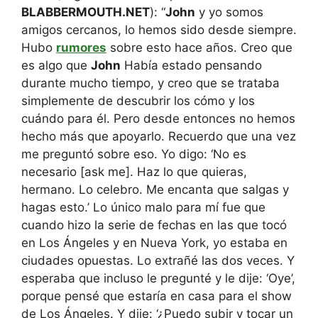
BLABBERMOUTH.NET
): “
John
y yo somos
amigos cercanos, lo hemos sido desde siempre.
Hubo
rumores
sobre esto hace años. Creo que
es algo que
John
Había estado pensando
durante mucho tiempo, y creo que se trataba
simplemente de descubrir los cómo y los
cuándo para él. Pero desde entonces no hemos
hecho más que apoyarlo. Recuerdo que una vez
me preguntó sobre eso. Yo digo: ‘No es
necesario [ask me]. Haz lo que quieras,
hermano. Lo celebro. Me encanta que salgas y
hagas esto.’ Lo único malo para mí fue que
cuando hizo la serie de fechas en las que tocó
en Los Ángeles y en Nueva York, yo estaba en
ciudades opuestas. Lo extrañé las dos veces. Y
esperaba que incluso le pregunté y le dije: ‘Oye’,
porque pensé que estaría en casa para el show
de Los Ángeles. Y dije: ‘¿Puedo subir y tocar un