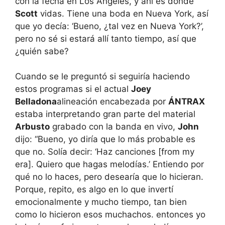
con la fecha en Los Ángeles, y ahí es donde
Scott
vidas. Tiene una boda en Nueva York, así
que yo decía: ‘Bueno, ¿tal vez en Nueva York?’,
pero no sé si estará allí tanto tiempo, así que
¿quién sabe?
Cuando se le preguntó si seguiría haciendo
estos programas si el actual
Joey
Belladona
alineación encabezada por
ÁNTRAX
estaba interpretando gran parte del material
Arbusto
grabado con la banda en vivo,
John
dijo: “Bueno, yo diría que lo más probable es
que no. Solía ​​decir: ‘Haz canciones [from my
era]. Quiero que hagas melodías.’ Entiendo por
qué no lo haces, pero desearía que lo hicieran.
Porque, repito, es algo en lo que invertí
emocionalmente y mucho tiempo, tan bien
como lo hicieron esos muchachos. entonces yo