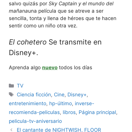
salvo quizás por
Sky Captain y el mundo del
mañana
una película que se atreve a ser
sencilla, tonta y llena de héroes que te hacen
sentir como un niño otra vez.
El cohetero
Se transmite en
Disney+.
Aprenda algo
nuevo
todos los días
Categories
TV
Tags
Ciencia ficción
,
Cine
,
Disney+
,
entretenimiento
,
hp-último
,
inverse-
recomienda-peliculas
,
libros
,
Página principal
,
pelicula-tv-aniversario
El cantante de NIGHTWISH, FLOOR