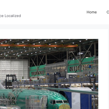
Home
C
ce Localized