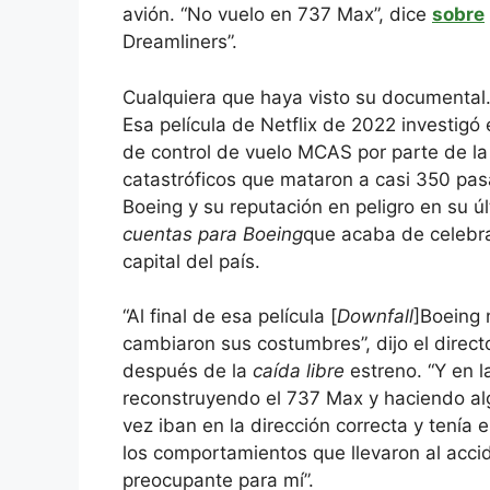
avión. “No vuelo en 737 Max”, dice
sobre
Dreamliners”.
Cualquiera que haya visto su documental
Esa película de Netflix de 2022 investigó
de control de vuelo MCAS por parte de la
catastróficos que mataron a casi 350 pas
Boeing y su reputación en peligro en su 
cuentas para Boeing
que acaba de celebra
capital del país.
“Al final de esa película [
Downfall
]Boeing 
cambiaron sus costumbres”, dijo el direc
después de la
caída libre
estreno. “Y en l
reconstruyendo el 737 Max y haciendo alg
vez iban en la dirección correcta y tení
los comportamientos que llevaron al acc
preocupante para mí”.