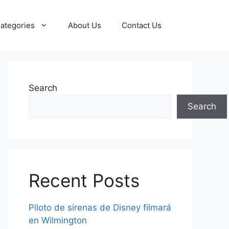
ategories
About Us
Contact Us
Search
Search
Recent Posts
Piloto de sirenas de Disney filmará
en Wilmington