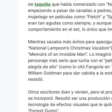
de
taquilla
que había comenzado con “Nat
empezando a pasar de canallas a padres,
mujeriego en películas como “Fletch” y “S
eran tan agudas como siempre, y aunque
comportamiento en el set, lo único que i
Mientras sacaba más éxitos para apacigua
“National Lampoon’s Christmas Vacation”
“Memoirs of an Invisible Man”. Lo imagin
personaje más serio que lucha con el “pelig
alegría de ello” (como lo citó Fangoria en 
William Goldman para dar cabida a la est
resistió.
Otros escritores iban y venían, pero el p
se incorporó. Resultó ser una producción 
tecnología de efectos visuales que le quit
“Forrest Gump”.