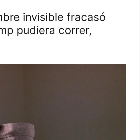
re invisible fracasó
mp pudiera correr,